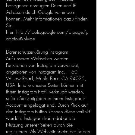
bezogenen erzeugten Daten und IP-
Adressen durch Google verhindern
können. Mehr Informationen dazu finden
Sie
hier:
http://tools.google.com/dlpage/g
aoptout?hl=de
Datenschutzerklärung Instagram
Auf unseren Webseiten werden
Funktionen von Instagram verwendet,
angeboten von Instagram Inc., 1601
Willow Road, Menlo Park, CA 94025,
USA. Inhalte unserer Seiten können mit
Ihrem Instagram-Profil verknüpft werden,
sofern Sie zeitgleich in Ihrem Instagram-
Account eingeloggt sind. Durch Klick auf
den Instagram-Button können diese verlinkt
werden. Instagram kann dabei die
Nutzung unserer Seiten durch Sie
registrieren. Als Webseitenbetreiber haben