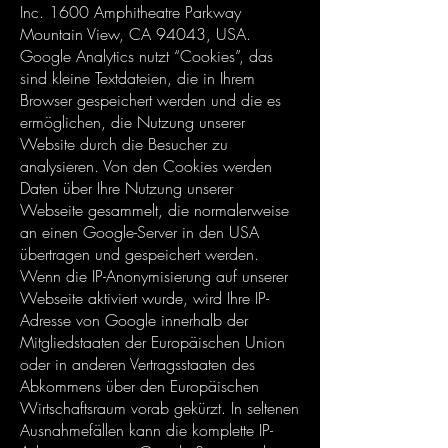
Inc. 1600 Amphitheatre Parkway
Mountain View, CA 94043, USA.
Google Analytics nutzt “Cookies”, das
sind kleine Textdateien, die in Ihrem
Browser gespeichert werden und die es
ermöglichen, die Nutzung unserer
Website durch die Besucher zu
analysieren. Von den Cookies werden
Daten über Ihre Nutzung unserer
Webseite gesammelt, die normalerweise
an einen Google-Server in den USA
übertragen und gespeichert werden.
Wenn die IP-Anonymisierung auf unserer
Webseite aktiviert wurde, wird Ihre IP-
Adresse von Google innerhalb der
Mitgliedstaaten der Europäischen Union
oder in anderen Vertragsstaaten des
Abkommens über den Europäischen
Wirtschaftsraum vorab gekürzt. In seltenen
Ausnahmefällen kann die komplette IP-