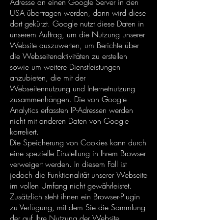
Adresse an einen Google Server in den
USA übertragen werden, dann wird diese
dort gekürzt. Google nutzt diese Daten in
unserem Auftrag, um die Nutzung unserer
Website auszuwerten, um Berichte über
die Webseitenaktivitäten zu erstellen
sowie um weitere Dienstleistungen
anzubieten, die mit der
Webseitennutzung und Internetnutzung
zusammenhängen. Die von Google
Analytics erfassten IP-Adressen werden
nicht mit anderen Daten von Google
korreliert.
Die Speicherung von Cookies kann durch
eine spezielle Einstellung in Ihrem Browser
verweigert werden. In diesem Fall ist
jedoch die Funktionalität unserer Webseite
im vollen Umfang nicht gewährleistet.
Zusätzlich steht ihnen ein Browser-Plugin
zu Verfügung, mit dem Sie die Sammlung
der auf Ihre Nutzung der Website