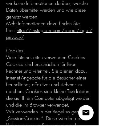
wir keine Informationen darüber, welche
Daten übermittel werden und wie diese
genutzt werden.
Mehr Informationen dazu finden Sie
hier:
http://instagram.com/about/legal/
privacy/
Cookies
Viele Internetseiten verwenden Cookies.
Cookies sind unschädlich für Ihren
Rechner und virenfrei. Sie dienen dazu,
Internet-Angebote für die Besucher einer
freundlicher, effektiver und sicherer zu
machen. Cookies sind kleine Textdateien,
die auf Ihrem Computer abgelegt werden
und die Ihr Browser verwendet.
Wir verwenden in der Regel so genannte
„Session-Cookies“. Diese werden nach
Verlassen unserer Seite automatisch
gelöscht. Andere Cookies bleiben auf