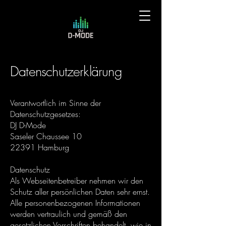
Datenschutzerklärung
​Verantwortlich im Sinne der
Datenschutzgesetzes:
DJ D-Mode
Saseler Chaussee 10
22391 Hamburg
Datenschutz
Als Webseitenbetreiber nehmen wir den
Schutz aller persönlichen Daten sehr ernst.
Alle personenbezogenen Informationen
werden vertraulich und gemäß den
gesetzlichen Vorschriften behandelt, wie in