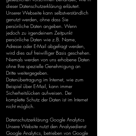
dieser Datenschutzerklärung erläutert.
Unserer Webseite kann selbstverständlich
genutzt werden, ohne dass Sie
persönliche Daten angeben. Wenn
jedoch zu irgendeinem Zeitpunkt
persönliche Daten wie z.B. Name,
Adresse oder E-Mail abgefragt werden,
wird dies auf freiwilliger Basis geschehen.
Niemals werden von uns erhobene Daten
ohne Ihre spezielle Genehmigung an
Dritte weitergegeben.
Datenübertragung im Internet, wie zum
Beispiel über E-Mail, kann immer
Sicherheitslücken aufweisen. Der
komplette Schutz der Daten ist im Internet
nicht möglich.
Datenschutzerklärung Google Analytics
Unsere Website nutzt den Analysedienst
Google Analytics, betrieben von Google