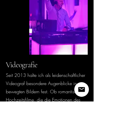
Videografie
Seit 2013 halte ich als leidenschaftlicher
Videograf besondere Augenblicke in
bewegten Bildern fest. Ob romantische
Hochzeitsfilme, die die Emotionen des
Tages für immer bewahren, oder
professionelle Produktvideos, die Marken
und Ideen ins perfekte Licht rücken –