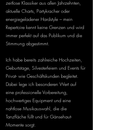
zeitlose Klassiker aus allen Jahrzehnten,
aktuelle Charts, Partykracher oder
energiegeladener Hardstyle – mein
Repertoire kennt keine Grenzen und wird
immer perfekt auf das Publikum und die
Stimmung abgestimmt.
Ich habe bereits zahlreiche Hochzeiten,
Geburtstage, Silvesterfeiern und Events für
Privat- wie Geschäftskunden begleitet.
Dabei lege ich besonderen Wert auf
eine professionelle Vorbereitung,
hochwertiges Equipment und eine
nahtlose Musikauswahl, die die
Tanzfläche füllt und für Gänsehaut-
Momente sorgt.