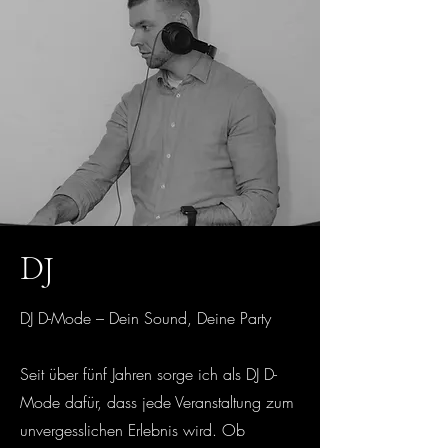
DJ
DJ D-Mode – Dein Sound, Deine Party
Seit über fünf Jahren sorge ich als DJ D-
Mode dafür, dass jede Veranstaltung zum
unvergesslichen Erlebnis wird. Ob